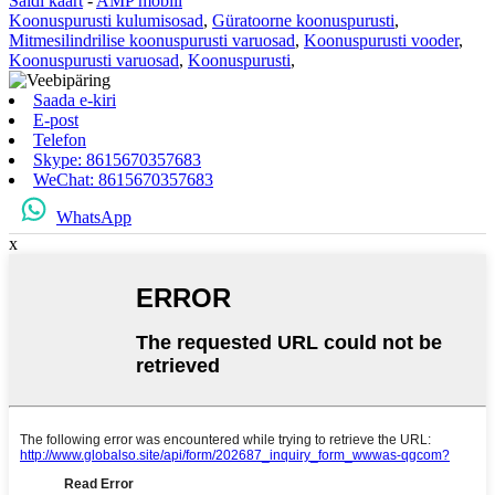
Saidi kaart
-
AMP mobiil
Koonuspurusti kulumisosad
,
Güratoorne koonuspurusti
,
Mitmesilindrilise koonuspurusti varuosad
,
Koonuspurusti vooder
,
Koonuspurusti varuosad
,
Koonuspurusti
,
Saada e-kiri
E-post
Telefon
Skype: 8615670357683
WeChat: 8615670357683
WhatsApp
x