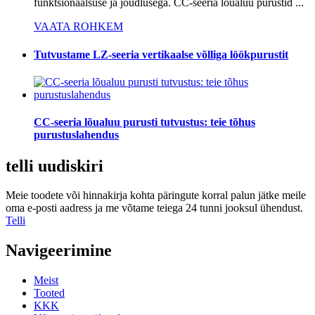
funktsionaalsuse ja jõudlusega. CC-seeria lõualuu purustid ...
VAATA ROHKEM
Tutvustame LZ-seeria vertikaalse võlliga löökpurustit
CC-seeria lõualuu purusti tutvustus: teie tõhus
purustuslahendus
telli uudiskiri
Meie toodete või hinnakirja kohta päringute korral palun jätke meile
oma e-posti aadress ja me võtame teiega 24 tunni jooksul ühendust.
Telli
Navigeerimine
Meist
Tooted
KKK