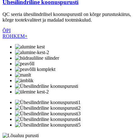
Ühesilindriline koonuspurusti
QC seeria ühesilindrilisel koonuspurustil on kõrge purustuskiirus,
kõrge tootekvaliteet ja madalad tootmiskulud.
ÕPI
ROHKEM+