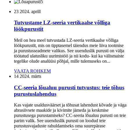
23
2024. aprill
Tutvustame LZ-seeria vertikaalse võlliga
löökpurustit
Meil on hea meel tutvustada LZ-seeria vertikaalse võlliga
löökpurustit, mis on tipptasemel täiendus meie liiva tootmise
ja purustusseadmete valikus. See uuenduslik purusti on välja
töötatud ulatusliku uurimistöö ja nii kodu- kui ka välismaiste
tegelike olude analüüsi põhjal, mille tulemuseks on...
VAATA ROHKEM
14
2024. märts
CC-seeria lõualuu purusti tutvustus: teie tõhus
purustuslahendus
Kas vajate usaldusväärset ja tõhusat lahendust kõvade ja väga
abrasiivsete maakide ja kivimite jämeda ja keskmise
purustusega purustamiseks? CC-seeria lõualuu purusti on teie
parim valik. See uuenduslik purusti on loodud teie
purustusvajaduste rahuldamiseks oma suurepärase