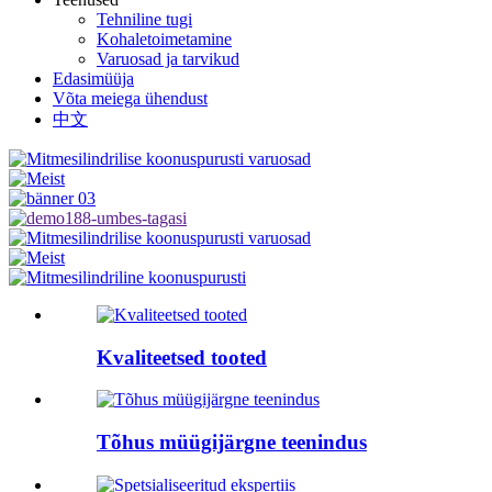
Tehniline tugi
Kohaletoimetamine
Varuosad ja tarvikud
Edasimüüja
Võta meiega ühendust
中文
Kvaliteetsed tooted
Tõhus müügijärgne teenindus