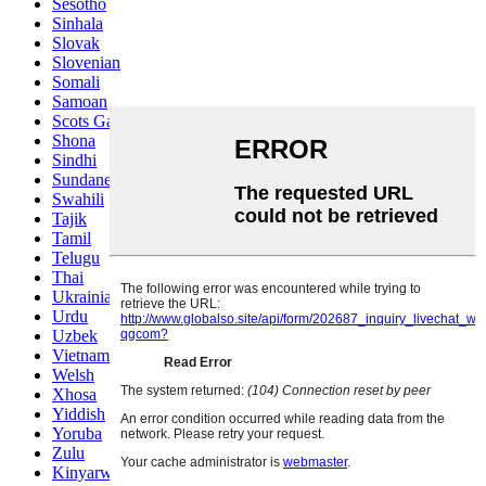
Sesotho
Sinhala
Slovak
Slovenian
Somali
Samoan
Scots Gaelic
Shona
Sindhi
Sundanese
Swahili
Tajik
Tamil
Telugu
Thai
Ukrainian
Urdu
Uzbek
Vietnamese
Welsh
Xhosa
Yiddish
Yoruba
Zulu
Kinyarwanda