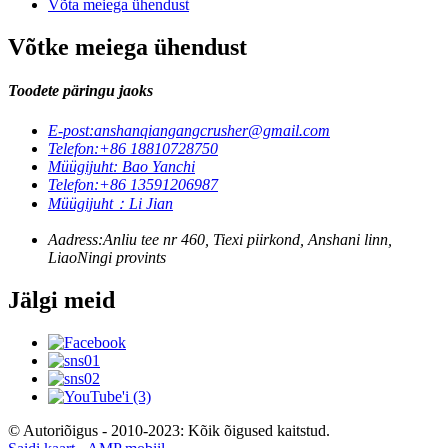
Võta meiega ühendust
Võtke meiega ühendust
Toodete päringu jaoks
E-post:
anshanqiangangcrusher@gmail.com
Telefon:
+86 18810728750
Müügijuht: Bao Yanchi
Telefon:
+86 13591206987
Müügijuht：Li Jian
Aadress:
Anliu tee nr 460, Tiexi piirkond, Anshani linn,
LiaoNingi provints
Jälgi meid
© Autoriõigus - 2010-2023: Kõik õigused kaitstud.