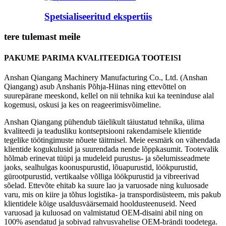
Spetsialiseeritud ekspertiis
tere tulemast meile
PAKUME PARIMA KVALITEEDIGA TOOTEISI
Anshan Qiangang Machinery Manufacturing Co., Ltd. (Anshan
Qiangang) asub Anshanis Põhja-Hiinas ning ettevõttel on
suurepärane meeskond, kellel on nii tehnika kui ka teeninduse alal
kogemusi, oskusi ja kes on reageerimisvõimeline.
Anshan Qiangang pühendub täielikult täiustatud tehnika, ülima
kvaliteedi ja teadusliku kontseptsiooni rakendamisele klientide
tegelike töötingimuste nõuete täitmisel. Meie eesmärk on vähendada
klientide kogukulusid ja suurendada nende lõppkasumit. Tootevalik
hõlmab erinevat tüüpi ja mudeleid purustus- ja sõelumisseadmete
jaoks, sealhulgas koonuspurustid, lõuapurustid, löökpurustid,
gürootpurustid, vertikaalse võlliga löökpurustid ja vibreerivad
sõelad. Ettevõte ehitab ka suure lao ja varuosade ning kuluosade
varu, mis on kiire ja tõhus logistika- ja transpordisüsteem, mis pakub
klientidele kõige usaldusväärsemaid hooldusteenuseid. Need
varuosad ja kuluosad on valmistatud OEM-disaini abil ning on
100% asendatud ja sobivad rahvusvahelise OEM-brändi toodetega.