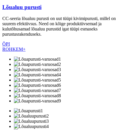
Lõualuu purusti
CC-seeria lõualuu purusti on uut tüüpi kivimipurusti, millel on
suurem efektiivsus. Need on kõige produktiivsemad ja
kulutõhusamad lõualuu purustid igat tüüpi esmaseks
purustusrakenduseks.
ÕPI
ROHKEM+