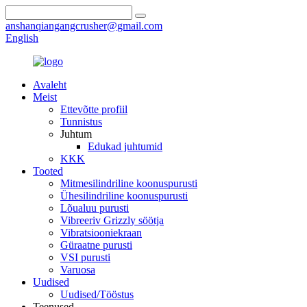
anshanqiangangcrusher@gmail.com
English
Avaleht
Meist
Ettevõtte profiil
Tunnistus
Juhtum
Edukad juhtumid
KKK
Tooted
Mitmesilindriline koonuspurusti
Ühesilindriline koonuspurusti
Lõualuu purusti
Vibreeriv Grizzly söötja
Vibratsiooniekraan
Güraatne purusti
VSI purusti
Varuosa
Uudised
Uudised/Tööstus
Teenused