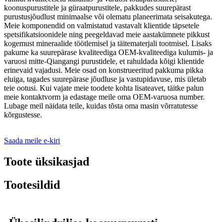
koonuspurustitele ja güraatpurustitele, pakkudes suurepärast
purustusjõudlust minimaalse või olematu planeerimata seisakutega.
Meie komponendid on valmistatud vastavalt klientide täpsetele
spetsifikatsioonidele ning peegeldavad meie aastakümnete pikkust
kogemust mineraalide töötlemisel ja täitematerjali tootmisel. Lisaks
pakume ka suurepärase kvaliteediga OEM-kvaliteediga kulumis- ja
varuosi mitte-Qiangangi purustidele, et rahuldada kõigi klientide
erinevaid vajadusi. Meie osad on konstrueeritud pakkuma pikka
eluiga, tagades suurepärase jõudluse ja vastupidavuse, mis ületab
teie ootusi. Kui vajate meie toodete kohta lisateavet, täitke palun
meie kontaktvorm ja edastage meile oma OEM-varuosa number.
Lubage meil näidata teile, kuidas tõsta oma masin võrratutesse
kõrgustesse.
Saada meile e-kiri
Toote üksikasjad
Tootesildid