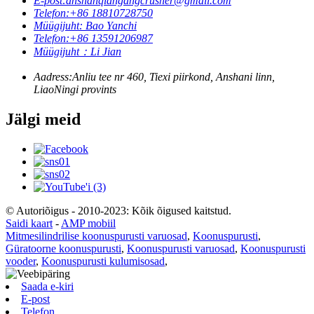
E-post:
anshanqiangangcrusher@gmail.com
Telefon:
+86 18810728750
Müügijuht: Bao Yanchi
Telefon:
+86 13591206987
Müügijuht：Li Jian
Aadress:
Anliu tee nr 460, Tiexi piirkond, Anshani linn,
LiaoNingi provints
Jälgi meid
© Autoriõigus - 2010-2023: Kõik õigused kaitstud.
Saidi kaart
-
AMP mobiil
Mitmesilindrilise koonuspurusti varuosad
,
Koonuspurusti
,
Güratoorne koonuspurusti
,
Koonuspurusti varuosad
,
Koonuspurusti
vooder
,
Koonuspurusti kulumisosad
,
Saada e-kiri
E-post
Telefon