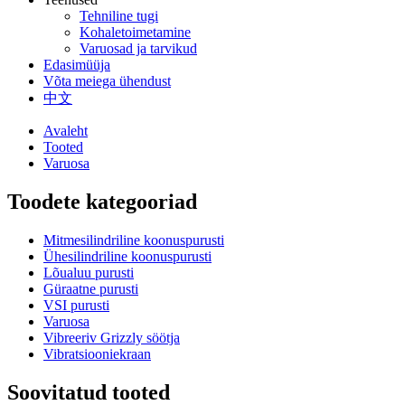
Tehniline tugi
Kohaletoimetamine
Varuosad ja tarvikud
Edasimüüja
Võta meiega ühendust
中文
Avaleht
Tooted
Varuosa
Toodete kategooriad
Mitmesilindriline koonuspurusti
Ühesilindriline koonuspurusti
Lõualuu purusti
Güraatne purusti
VSI purusti
Varuosa
Vibreeriv Grizzly söötja
Vibratsiooniekraan
Soovitatud tooted