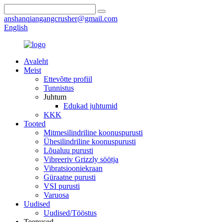
anshanqiangangcrusher@gmail.com
English
Avaleht
Meist
Ettevõtte profiil
Tunnistus
Juhtum
Edukad juhtumid
KKK
Tooted
Mitmesilindriline koonuspurusti
Ühesilindriline koonuspurusti
Lõualuu purusti
Vibreeriv Grizzly söötja
Vibratsiooniekraan
Güraatne purusti
VSI purusti
Varuosa
Uudised
Uudised/Tööstus
Teenused