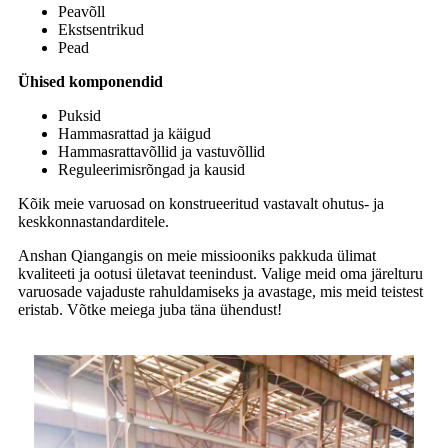
Peavõll
Ekstsentrikud
Pead
Ühised komponendid
Puksid
Hammasrattad ja käigud
Hammasrattavõllid ja vastuvõllid
Reguleerimisrõngad ja kausid
Kõik meie varuosad on konstrueeritud vastavalt ohutus- ja
keskkonnastandarditele.
Anshan Qiangangis on meie missiooniks pakkuda ülimat
kvaliteeti ja ootusi ületavat teenindust. Valige meid oma järelturu
varuosade vajaduste rahuldamiseks ja avastage, mis meid teistest
eristab. Võtke meiega juba täna ühendust!