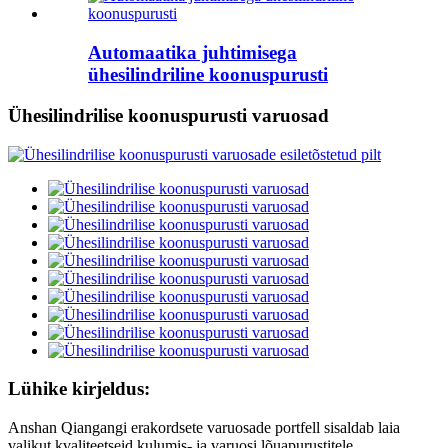
Automaatika juhtimisega
ühesilindriline koonuspurusti
Ühesilindrilise koonuspurusti varuosad
Lühike kirjeldus:
Anshan Qiangangi erakordsete varuosade portfell sisaldab laia
valikut kvaliteetseid kulumis- ja varuosi lõuapurustitele,