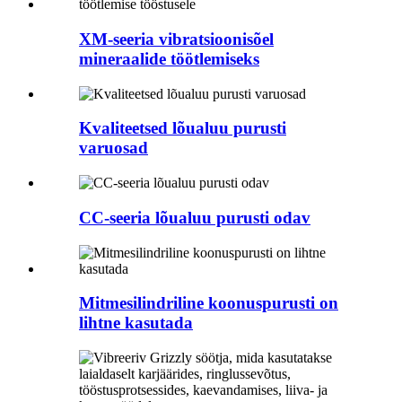
XM-seeria vibratsioonisõel
mineraalide töötlemiseks
Kvaliteetsed lõualuu purusti
varuosad
CC-seeria lõualuu purusti odav
Mitmesilindriline koonuspurusti on
lihtne kasutada